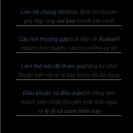
Liên hệ chúng tôi
Nhận định từ chuyên
gia, đáp ứng
soi kèo
chính xác nhất
Câu hỏi thường gặp
Giải đáp về
Vuabai9
casino trực tuyến, casino online uy tín
Làm thế nào để tham gia
Đăng ký chơi
thuận tiện với tỷ lệ kèo bóng đá đa dạng
Điều khoản và điều kiện
Dễ dàng làm
thành viên nhận khuyến mãi mỗi ngày
và
tỷ lệ cá cược hôm nay