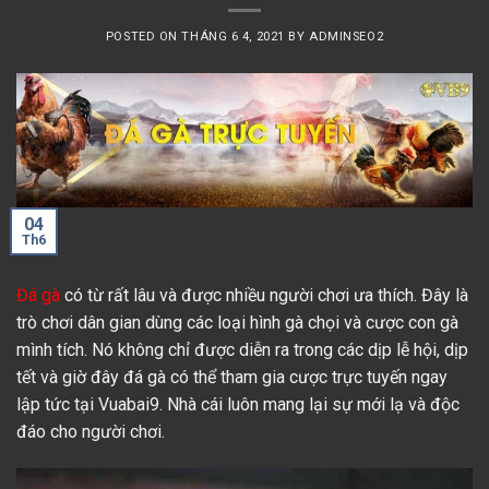
POSTED ON
THÁNG 6 4, 2021
BY
ADMINSEO2
04
Th6
Đá gà
có từ rất lâu và được nhiều người chơi ưa thích. Đây là
trò chơi dân gian dùng các loại hình gà chọi và cược con gà
mình tích. Nó không chỉ được diễn ra trong các dịp lễ hội, dịp
tết và giờ đây đá gà có thể tham gia cược trực tuyến ngay
lập tức tại Vuabai9. Nhà cái luôn mang lại sự mới lạ và độc
đáo cho người chơi.