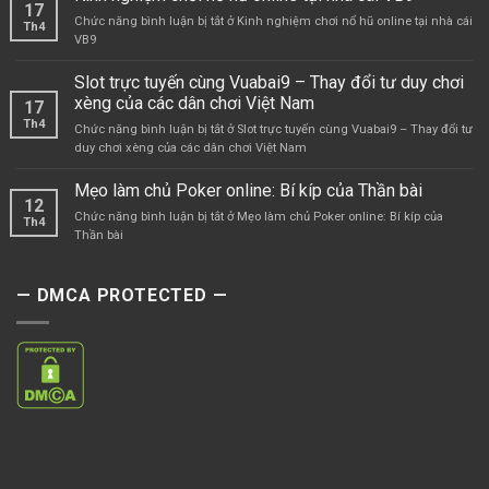
17
Chức năng bình luận bị tắt
ở Kinh nghiệm chơi nổ hũ online tại nhà cái
Th4
VB9
Slot trực tuyến cùng Vuabai9 – Thay đổi tư duy chơi
xèng của các dân chơi Việt Nam
17
Th4
Chức năng bình luận bị tắt
ở Slot trực tuyến cùng Vuabai9 – Thay đổi tư
duy chơi xèng của các dân chơi Việt Nam
Mẹo làm chủ Poker online: Bí kíp của Thần bài
12
Chức năng bình luận bị tắt
ở Mẹo làm chủ Poker online: Bí kíp của
Th4
Thần bài
— DMCA PROTECTED —