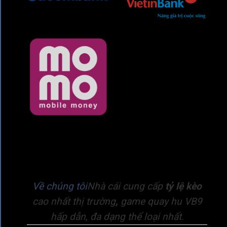
Về chúng tôi
Nhà cái cung cấp
tỷ lệ kèo
cao nhất thị trường
,
game quay hu VB9
hấp dẫn, đa dạng thể loại nhất.