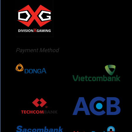
Payment Method