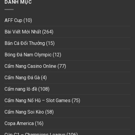
DANH MỤC
AFF Cup
(10)
Bài Viết Mới Nhất
(264)
Bắn Cá Đổi Thưởng
(15)
Bóng Đá Nam Olympic
(12)
Cẩm Nang Casino Online
(77)
Cẩm Nang Đá Gà
(4)
Cẩm nang lô đề
(108)
Cẩm Nang Nổ Hũ – Slot Games
(75)
Cẩm Nang Soi Kèo
(58)
Copa America
(16)
Cúp C1 – Champions League
(106)