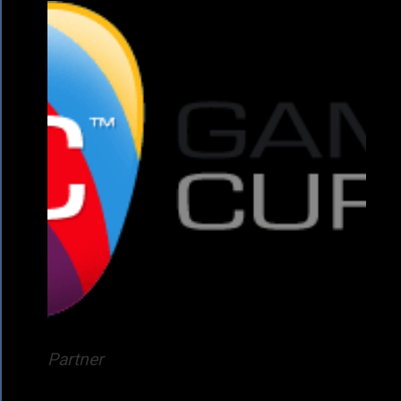
Partner