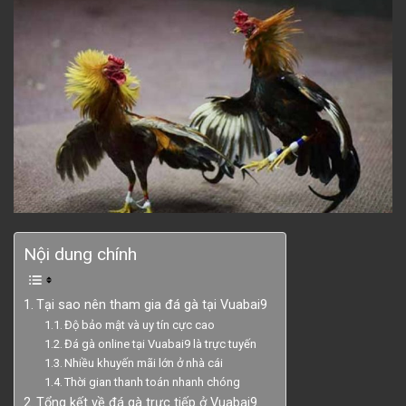
Nội dung chính
Tại sao nên tham gia đá gà tại Vuabai9
Độ bảo mật và uy tín cực cao
Đá gà online tại Vuabai9 là trực tuyến
Nhiều khuyến mãi lớn ở nhà cái
Thời gian thanh toán nhanh chóng
Tổng kết về đá gà trực tiếp ở Vuabai9