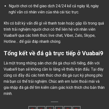
Người chơi có thể giao dịch 24/24 kể cả ngày lễ, ngày
nghỉ vẫn có nhân viên của nhà cái túc trực.
Khi có bất kỳ vấn đề gì về thanh toán hoặc gặp lỗi trong quá
trình trải nghiệm người chơi có thể liên hệ với nhân viên
Vuabai9 qua các hình thức live chat, Viber, Zalo, Skype,
Hotline… để giải đáp nhanh chóng.
Tổng kết về đá gà trực tiếp ở Vuabai9
Là một trong những sân chơi đá gà chọi nổi tiếng, đến với
Vuabai9 bạn sẽ không cần lo lắng về thiếu trận đấu. Tại đây
cũng có đầy đủ các hình thức chơi đá gà cực kỳ phong phú
mà bạn có thể trải nghiệm. Chúc anh em luôn thoải mái và
gia nhập đá gà để tìm kiếm cảm giác kích thích cho bản thân
mình.