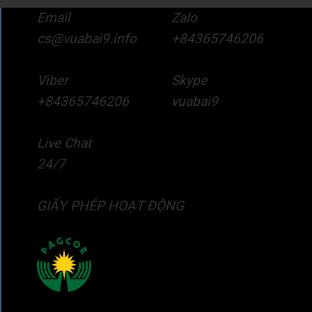
Email
Zalo
cs@vuabai9.info
+84365746206
Viber
Skype
+84365746206
vuabai9
Live Chat
24/7
GIẤY PHÉP HOẠT ĐỘNG