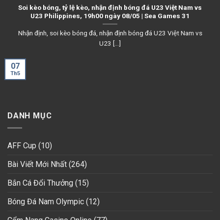
Soi kèo bóng, tỷ lệ kèo, nhận định bóng đá U23 Việt Nam vs
U23 Philippines, 19h00 ngày 08/05 | Sea Games 31
Nhận định, soi kèo bóng đá, nhận định bóng đá U23 Việt Nam vs
U23 [...]
07
Th5
DANH MỤC
AFF Cup
(10)
Bài Viết Mới Nhất
(264)
Bắn Cá Đổi Thưởng
(15)
Bóng Đá Nam Olympic
(12)