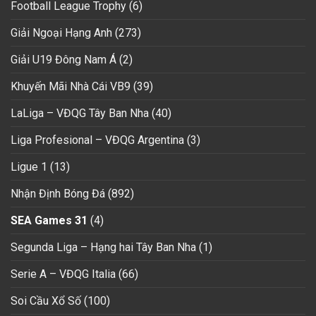
Football League Trophy
(6)
Giải Ngoại Hạng Anh
(273)
Giải U19 Đông Nam Á
(2)
Khuyến Mãi Nhà Cái VB9
(39)
LaLiga – VĐQG Tây Ban Nha
(40)
Liga Profesional – VĐQG Argentina
(3)
Ligue 1
(13)
Nhận Định Bóng Đá
(892)
SEA Games 31
(4)
Segunda Liga – Hạng hai Tây Ban Nha
(1)
Serie A – VĐQG Italia
(66)
Soi Cầu Xổ Số
(100)