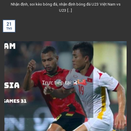
Nhận định, soi kèo bóng đá, nhận định bóng đá U23 Việt Nam vs
U23 [...]
21
Th5