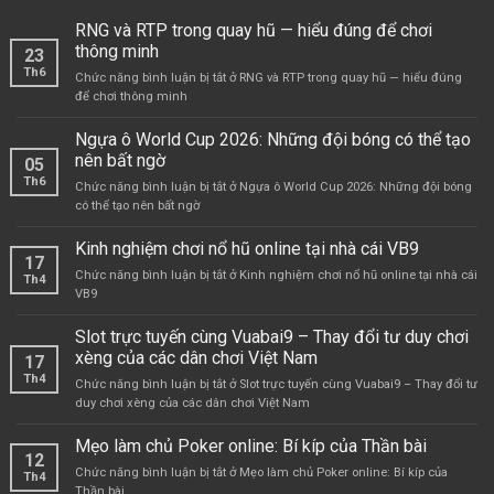
RNG và RTP trong quay hũ — hiểu đúng để chơi
thông minh
23
Th6
Chức năng bình luận bị tắt
ở RNG và RTP trong quay hũ — hiểu đúng
để chơi thông minh
Ngựa ô World Cup 2026: Những đội bóng có thể tạo
nên bất ngờ
05
Th6
Chức năng bình luận bị tắt
ở Ngựa ô World Cup 2026: Những đội bóng
có thể tạo nên bất ngờ
Kinh nghiệm chơi nổ hũ online tại nhà cái VB9
17
Chức năng bình luận bị tắt
ở Kinh nghiệm chơi nổ hũ online tại nhà cái
Th4
VB9
Slot trực tuyến cùng Vuabai9 – Thay đổi tư duy chơi
xèng của các dân chơi Việt Nam
17
Th4
Chức năng bình luận bị tắt
ở Slot trực tuyến cùng Vuabai9 – Thay đổi tư
duy chơi xèng của các dân chơi Việt Nam
Mẹo làm chủ Poker online: Bí kíp của Thần bài
12
Chức năng bình luận bị tắt
ở Mẹo làm chủ Poker online: Bí kíp của
Th4
Thần bài