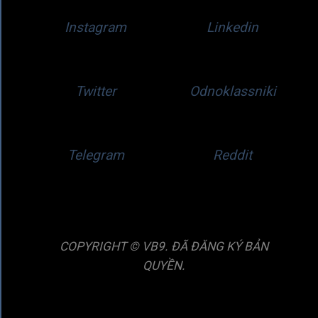
Instagram
Linkedin
Twitter
Odnoklassniki
Telegram
Reddit
COPYRIGHT © VB9. ĐÃ ĐĂNG KÝ BẢN
QUYỀN.