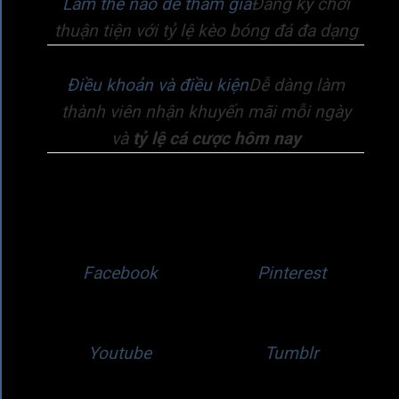
Làm thế nào để tham gia
Đăng ký chơi
thuận tiện với tỷ lệ kèo bóng đá đa dạng
Điều khoản và điều kiện
Dễ dàng làm
thành viên nhận khuyến mãi mỗi ngày
và
tỷ lệ cá cược hôm nay
Facebook
Pinterest
Youtube
Tumblr