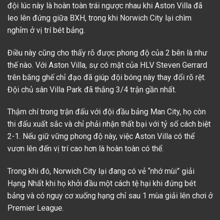
đội lúc này là hoàn toàn trái ngược nhau khi Aston Villa đã
leo lên đứng giữa BXH, trong khi Norwich City lại chìm
nghỉm ở vị trí bét bảng.
Điều này cũng cho thấy rõ được phong độ của 2 bên là như
thế nào. Với Aston Villa, sự có mặt của HLV Steven Gerrard
trên băng ghế chỉ đạo đã giúp đội bóng này thay đổi rõ rệt.
Đội chủ sân Villa Park đã thắng 3/4 trận gần nhất.
Thậm chí trong trận đấu với đội đầu bảng Man City, họ còn
thi đấu xuất sắc và chỉ phải nhận thất bại với tỷ số cách biệt
2-1. Nếu giữ vững phong độ này, việc Aston Villa có thể
vươn lên đến vị trí cao hơn là hoàn toàn có thể.
Trong khi đó, Norwich City lại đang có vẻ “nhớ mùi” giải
Hạng Nhất khi họ khởi đầu một cách tệ hại khi đứng bét
bảng và có nguy cơ xuống hạng chỉ sau 1 mùa giải lên chơi ở
Premier League.