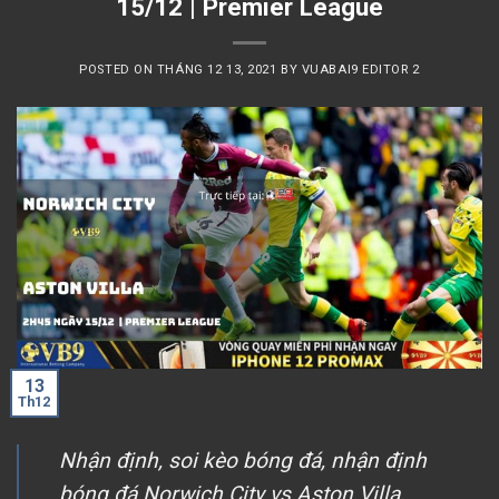
15/12 | Premier League
POSTED ON
THÁNG 12 13, 2021
BY
VUABAI9 EDITOR 2
13
Th12
Nhận định, soi kèo bóng đá, nhận định
bóng đá Norwich City vs Aston Villa,