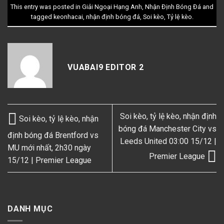
This entry was posted in
Giải Ngoại Hạng Anh
,
Nhận Định Bóng Đá
and
tagged
keonhacai
,
nhận định bóng đá
,
Soi kèo
,
Tỷ lệ kèo
.
VUABAI9 EDITOR 2
Soi kèo, tỷ lệ kèo, nhận định
Soi kèo, tỷ lệ kèo, nhận
bóng đá Manchester City vs
định bóng đá Brentford vs
Leeds United 03:00 15/12 |
MU mới nhất, 2h30 ngày
Premier League
15/12 | Premier League
DANH MỤC