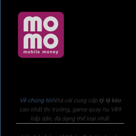
Về chúng tôi
Nhà cái cung cấp
tỷ lệ kèo
cao nhất thị trường
,
game quay hu VB9
hấp dẫn, đa dạng thể loại nhất.