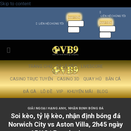
Skip to content
LIÊN HỆ CHÚNG TÔI
NẠP TIỀN
NẠP TIỀN
LIÊN HỆ CHÚNG TÔI
ĐĂNG NHẬP
ĐĂNG NHẬP
ĐĂNG KÝ
ĐĂNG KÝ
TRANG CHỦ
TỶ LỆ KÈO
LIVESCORE
CASINO TRỰC TUYẾN
CASINO 3D
QUAY HŨ
BẮN CÁ
ĐÁ GÀ
LÔ ĐỀ
VIP
KHUYẾN MÃI
BLOG
GIẢI NGOẠI HẠNG ANH
,
NHẬN ĐỊNH BÓNG ĐÁ
Soi kèo, tỷ lệ kèo, nhận định bóng đá
Norwich City vs Aston Villa, 2h45 ngày