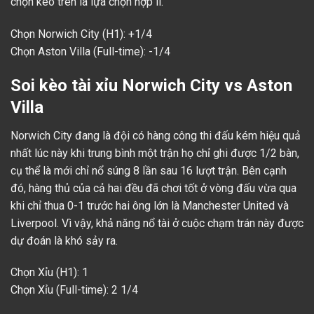
chọn kèo trên là lựa chọn hợp lí.
Chọn Norwich City (H1): +1/4
Chọn Aston Villa (Full-time): -1/4
Soi kèo tài xỉu Norwich City vs Aston
Villa
Norwich City đang là đội có hàng công thi đấu kém hiệu quả
nhất lúc này khi trung bình một trận họ chỉ ghi được 1/2 bàn,
cụ thể là mới chỉ nổ súng 8 lần sau 16 lượt trận. Bên cạnh
đó, hàng thủ của cả hai đều đã chơi tốt ở vòng đấu vừa qua
khi chỉ thua 0-1 trước hai ông lớn là Manchester United và
Liverpool. Vì vậy, khả năng nổ tài ở cuộc chạm trán này được
dự đoán là khó sảy ra.
Chọn Xỉu (H1): 1
Chọn Xỉu (Full-time): 2 1/4