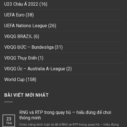
U23 Châu Á 2022
(16)
UEFA Euro
(38)
UEFA Nations League
(26)
VĐQG BRAZIL
(6)
VĐQG ĐỨC – Bundesliga
(31)
VĐQG Thụy Điển
(1)
VĐQG Úc – Australia A-League
(2)
World Cup
(158)
BÀI VIẾT MỚI NHẤT
RNG và RTP trong quay hũ — hiểu đúng để chơi
thông minh
23
Th6
Chức năng bình luận bị tắt
ở RNG và RTP trong quay hũ — hiểu đúng