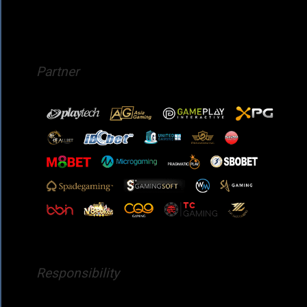
Partner
Responsibility