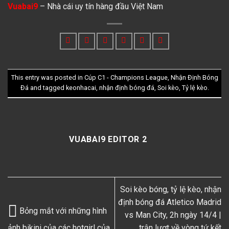
Vuabai9
– Nhà cái uy tín hàng đầu Việt Nam
This entry was posted in
Cúp C1 - Champions League
,
Nhận Định Bóng
Đá
and tagged
keonhacai
,
nhận định bóng đá
,
Soi kèo
,
Tỷ lệ kèo
.
VUABAI9 EDITOR 2
Soi kèo bóng, tỷ lệ kèo, nhận
định bóng đá Atletico Madrid
Bỏng mắt với những hình
vs Man City, 2h ngày 14/4 |
trận lượt về vòng tứ kết
ảnh bikini của các hotgirl của