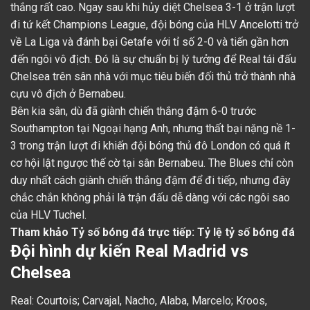
thắng rất cao. Ngay sau khi hủy diệt Chelsea 3-1 ở trận lượt
đi tứ kết Champions League, đội bóng của HLV Ancelotti trở
về La Liga và đánh bại Getafe với tỉ số 2-0 và tiến gần hơn
đến ngôi vô địch. Đó là sự chuẩn bị lý tưởng để Real tái đấu
Chelsea trên sân nhà với mục tiêu biến đối thủ trở thành nhà
cựu vô địch ở Bernabeu.
Bên kia sân, dù đã giành chiến thắng đậm 6-0 trước
Southampton tại Ngoại hạng Anh, nhưng thất bại nặng nề 1-
3 trong trận lượt đi khiến đội bóng thủ đô London có quá ít
cơ hội lật ngược thế cờ tại sân Bernabeu. The Blues chỉ còn
duy nhất cách giành chiến thắng đậm để đi tiếp, nhưng đây
chắc chắn không phải là trận đấu dễ dàng với các ngôi sao
của HLV Tuchel.
Tham khảo Tỷ số bóng đá trực tiếp: Tỷ lệ tỷ số bóng đá
Đội hình dự kiến Real Madrid vs
Chelsea
Real: Courtois; Carvajal, Nacho, Alaba, Marcelo; Kroos,