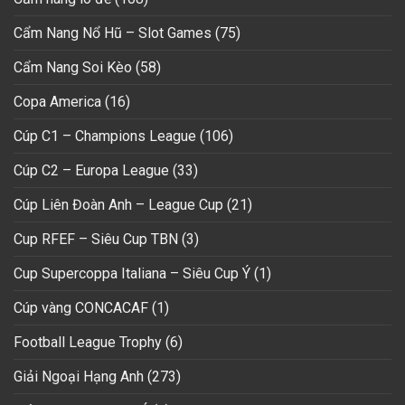
Cẩm Nang Nổ Hũ – Slot Games
(75)
Cẩm Nang Soi Kèo
(58)
Copa America
(16)
Cúp C1 – Champions League
(106)
Cúp C2 – Europa League
(33)
Cúp Liên Đoàn Anh – League Cup
(21)
Cup RFEF – Siêu Cup TBN
(3)
Cup Supercoppa Italiana – Siêu Cup Ý
(1)
Cúp vàng CONCACAF
(1)
Football League Trophy
(6)
Giải Ngoại Hạng Anh
(273)