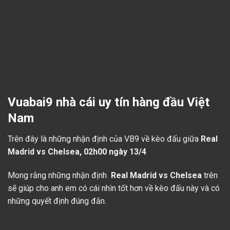
Vuabai9 nhà cái uy tín hàng đầu Việt
Nam
Trên đây là những nhận định của
VB9
về kèo đấu giữa
Real
Madrid vs Chelsea, 02h00 ngày 13/4
Mong rằng những nhận định
Real Madrid vs Chelsea
trên
sẽ giúp cho anh em có cái nhìn tốt hơn về kèo đấu này và có
những quyết định đúng đắn.