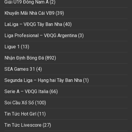
Giải U19 Đông Nam Á
(2)
Khuyến Mãi Nhà Cái VB9
(39)
LaLiga – VĐQG Tây Ban Nha
(40)
Liga Profesional – VĐQG Argentina
(3)
Ligue 1
(13)
Nhận Định Bóng Đá
(892)
SEA Games 31
(4)
Segunda Liga – Hạng hai Tây Ban Nha
(1)
Serie A – VĐQG Italia
(66)
Soi Cầu Xổ Số
(100)
Tin Tức Hot Girl
(11)
Tin Tức Livescore
(27)