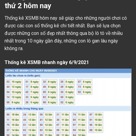
thứ 2 hôm nay
Thống kê XSMB hôm nay sẽ giúp cho những người chơi có
được các con số thống kê chi tiết nhất. Bạn sẽ lựa chọn
được những con số đẹp nhất thông qua bộ lô tô về nhiều
nhất trong 10 ngày gần đây, những con lô gan lâu ngày
không ra.
Thống kê XSMB nhanh ngày 6/9/2021