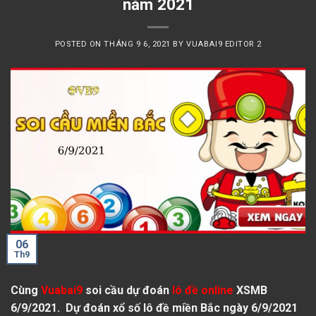
năm 2021
POSTED ON
THÁNG 9 6, 2021
BY
VUABAI9 EDITOR 2
06
Th9
Cùng
Vuabai9
soi cầu dự đoán
lô đề online
XSMB
6/9/2021. Dự đoán xổ số lô đề miền Bắc ngày 6/9/2021