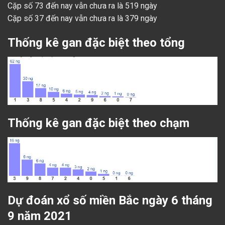
Cặp số 73 đến nay vẫn chưa ra là 519 ngày
Cặp số 37 đến nay vẫn chưa ra là 379 ngày
Thống kê gan đặc biệt theo tổng
Thống kê gan đặc biệt theo chạm
Dự đoán xổ số miền Bắc ngày 6 tháng
9 năm 2021