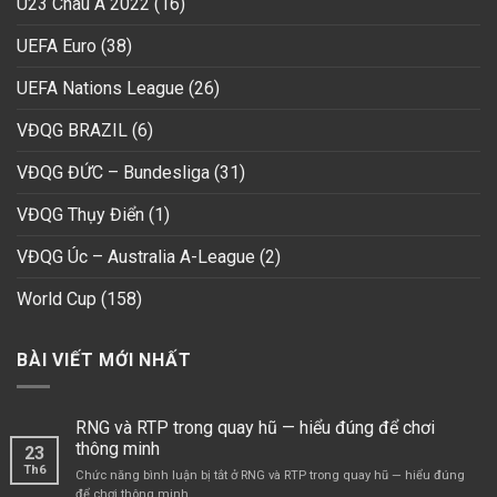
U23 Châu Á 2022
(16)
UEFA Euro
(38)
UEFA Nations League
(26)
VĐQG BRAZIL
(6)
VĐQG ĐỨC – Bundesliga
(31)
VĐQG Thụy Điển
(1)
VĐQG Úc – Australia A-League
(2)
World Cup
(158)
BÀI VIẾT MỚI NHẤT
RNG và RTP trong quay hũ — hiểu đúng để chơi
thông minh
23
Th6
Chức năng bình luận bị tắt
ở RNG và RTP trong quay hũ — hiểu đúng
để chơi thông minh