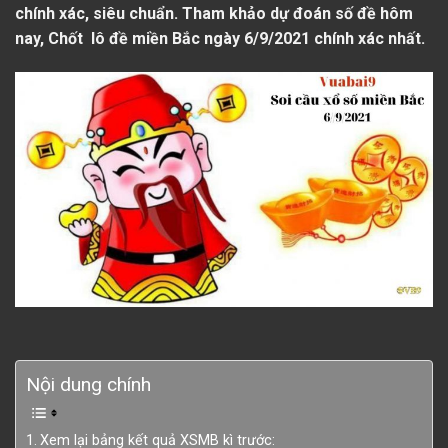
chính xác, siêu chuẩn. Tham khảo dự đoán số đề hôm
nay, Chốt lô đề miền Bắc ngày 6/9/2021 chính xác nhất.
Nội dung chính
Xem lại bảng kết quả XSMB kì trước: