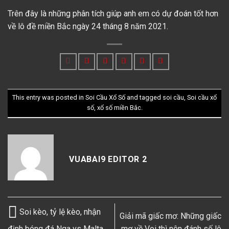
Trên đây là những phân tích giúp anh em có dự đoán tốt hơn
về lô đề miền Bắc ngày 24 tháng 8 năm 2021.
This entry was posted in
Soi Cầu Xổ Số
and tagged
soi cầu
,
Soi cầu xổ
số
,
xổ số miền Bắc
.
VUABAI9 EDITOR 2
Soi kèo, tỷ lệ kèo, nhận
Giải mã giấc mơ: Những giấc
mơ về Voi thì nên đánh số lô
định bóng đá Nga vs Malta,