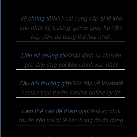
Về chúng tôi
Nhà cái cung cấp
tỷ lệ kèo
cao nhất thị trường
,
game quay hu VB9
hấp dẫn, đa dạng thể loại nhất.
Liên hệ chúng tôi
Nhận định từ chuyên
gia, đáp ứng
soi kèo
chính xác nhất
Câu hỏi thường gặp
Giải đáp về
Vuabai9
casino trực tuyến, casino online uy tín
Làm thế nào để tham gia
Đăng ký chơi
thuận tiện với tỷ lệ kèo bóng đá đa dạng