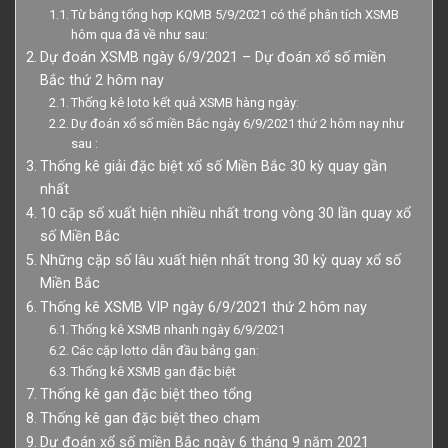
Từ bảng tổng hợp KQMB 5/9/2021 có thể phân tích XSMB
hôm qua đã về như sau:
Dự đoán XSMB ngày 6/9/2021 – Dự đoán xổ số miền
Bắc thứ 2 hôm nay
Thống kê loto kết quả XSMB hàng ngày:
Dự đoán xổ số miền Bắc ngày 6/9/2021 thứ 2 hôm nay như
sau :
Thống kê giải đặc biệt xổ số Miền Bắc 30 kỳ quay gần
nhất
10 cặp số xuất hiện nhiều nhất trong vòng 30 lần quay xổ
số Miền Bắc
Những cặp số lâu xuất hiện nhất trong 30 kỳ quay xổ số
Miền Bắc
Thống kê XSMB VIP ngày 6/9/2021 thứ 2 hôm nay
Thống kê XSMB nhanh ngày 6/9/2021
Các cặp lotto dẫn đầu bảng gan:
Thống kê XSMB gan đặc biệt
Thống kê gan đặc biệt theo tổng
Thống kê gan đặc biệt theo chạm
Dự đoán xổ số miền Bắc ngày 6 tháng 9 năm 2021