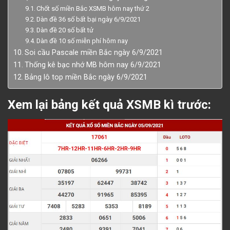
Chốt số miền Bắc XSMB hôm nay thứ 2
Dàn đề 36 số bất bại ngày 6/9/2021
Dàn đề 20 số bất tử
Dàn đề 10 số miễn phí hôm nay
Soi cầu Pascale miền Bắc ngày 6/9/2021
Thống kê bạc nhớ MB hôm nay 6/9/2021
Bảng lô top miền Bắc ngày 6/9/2021
Xem lại bảng kết quả XSMB kì trước: