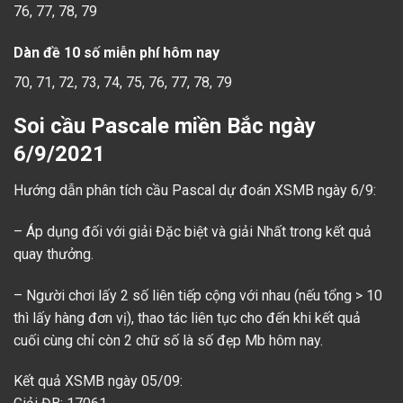
76, 77, 78, 79
Dàn đề 10 số miễn phí hôm nay
70, 71, 72, 73, 74, 75, 76, 77, 78, 79
Soi cầu Pascale miền Bắc ngày
6/9/2021
Hướng dẫn phân tích cầu Pascal dự đoán XSMB ngày 6/9:
– Áp dụng đối với giải Đặc biệt và giải Nhất trong kết quả
quay thưởng.
– Người chơi lấy 2 số liên tiếp cộng với nhau (nếu tổng > 10
thì lấy hàng đơn vị), thao tác liên tục cho đến khi kết quả
cuối cùng chỉ còn 2 chữ số là số đẹp Mb hôm nay.
Kết quả XSMB ngày 05/09: