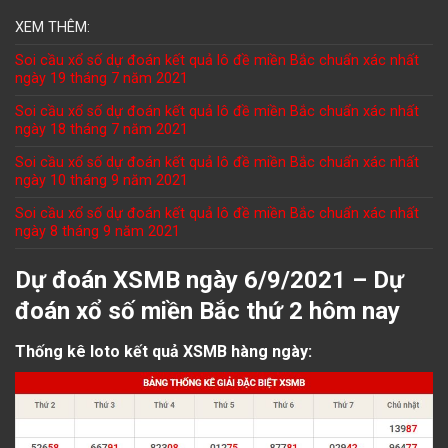
XEM THÊM:
Soi cầu xổ số dự đoán kết quả lô đề miền Bắc chuẩn xác nhất
ngày 19 tháng 7 năm 2021
Soi cầu xổ số dự đoán kết quả lô đề miền Bắc chuẩn xác nhất
ngày 18 tháng 7 năm 2021
Soi cầu xổ số dự đoán kết quả lô đề miền Bắc chuẩn xác nhất
ngày 10 tháng 9 năm 2021
Soi cầu xổ số dự đoán kết quả lô đề miền Bắc chuẩn xác nhất
ngày 8 tháng 9 năm 2021
Dự đoán XSMB ngày 6/9/2021 – Dự
đoán xổ số miền Bắc thứ 2 hôm nay
Thống kê loto kết quả XSMB hàng ngày: