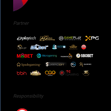
Partner
Responsibility