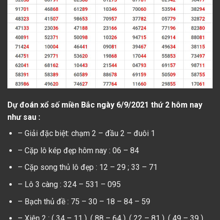
Dự đoán xổ số miền Bắc ngày 6/9/2021 thứ 2 hôm nay
như sau :
– Giải đặc biệt: chạm 2 – đầu 2 – đuôi 1
– Cặp lô kép đẹp hôm nay : 06 – 84
– Cặp song thủ lô đẹp : 12 – 29 ; 33 – 71
– Lô 3 càng : 324 – 531 – 095
– Bạch thủ đề : 75 – 30 – 18 – 84 – 59
– Xiên 2 : ( 34 – 11 ), ( 88 – 64 ), ( 22 – 81 ), ( 49 – 39 )