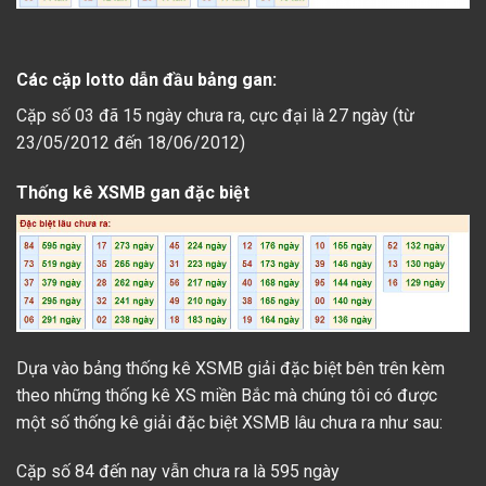
Các cặp lotto dẫn đầu bảng gan:
Cặp số 03 đã 15 ngày chưa ra, cực đại là 27 ngày (từ
23/05/2012 đến 18/06/2012)
Thống kê XSMB gan đặc biệt
Dựa vào bảng thống kê XSMB giải đặc biệt bên trên kèm
theo những thống kê XS miền Bắc mà chúng tôi có được
một số thống kê giải đặc biệt XSMB lâu chưa ra như sau:
Cặp số 84 đến nay vẫn chưa ra là 595 ngày