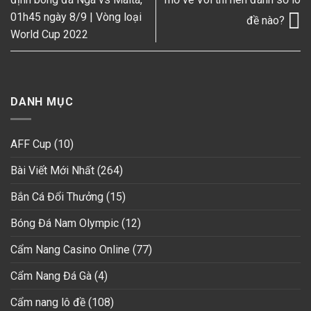
01h45 ngày 8/9 | Vòng loại
đề nào?
World Cup 2022
DANH MỤC
AFF Cup
(10)
Bài Viết Mới Nhất
(264)
Bắn Cá Đổi Thưởng
(15)
Bóng Đá Nam Olympic
(12)
Cẩm Nang Casino Online
(77)
Cẩm Nang Đá Gà
(4)
Cẩm nang lô đề
(108)