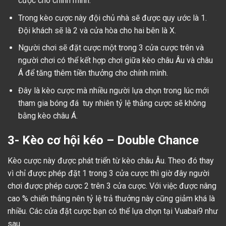
cược cho chính mình.
Trong kèo cược này đội chủ nhà sẽ được quy ước là 1.
Đội khách sẽ là 2 và cửa hòa cho hai bên là X.
Người chơi sẽ đặt cược một trong 3 cửa cược trên và
người chơi có thể kết hợp chơi giữa kèo châu Âu và châu
Á để tăng thêm tiền thưởng cho chính mình.
Đây là kèo cược mà nhiều người lựa chọn trong lúc mới
tham gia bóng đá tuy nhiên tỷ lệ thắng cược sẽ không
bằng kèo châu Á.
3- Kèo cơ hội kéo – Double Chance
Kèo cược này được phát triển từ kèo châu Âu. Theo đó thay
vì chỉ được phép đặt 1 trong 3 cửa cược thì giờ đây người
chơi được phép cược 2 trên 3 cửa cược. Với việc được nâng
cao % chiến thắng nên tỷ lệ trả thưởng này cũng giảm khá là
nhiều. Các cửa đặt cược bạn có thể lựa chọn tại Vuabai9 như
sau.