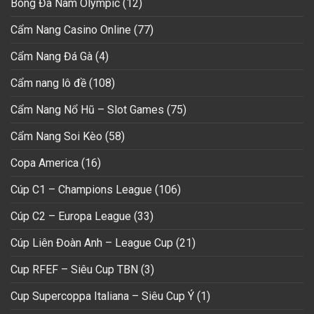
Bóng Đá Nam Olympic
(12)
Cẩm Nang Casino Online
(77)
Cẩm Nang Đá Gà
(4)
Cẩm nang lô đề
(108)
Cẩm Nang Nổ Hũ – Slot Games
(75)
Cẩm Nang Soi Kèo
(58)
Copa America
(16)
Cúp C1 – Champions League
(106)
Cúp C2 – Europa League
(33)
Cúp Liên Đoàn Anh – League Cup
(21)
Cup RFEF – Siêu Cup TBN
(3)
Cup Supercoppa Italiana – Siêu Cup Ý
(1)