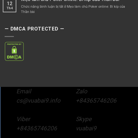
12
Chức năng bình luận bị tắt
ở Mẹo làm chủ Poker online: Bí kíp của
Th4
Thần bài
— DMCA PROTECTED —
Email
Zalo
cs@vuabai9.info
+84365746206
Viber
Skype
+84365746206
vuabai9