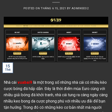
POSTED ON
THÁNG 6 15, 2021
BY
ADMINSEO2
15
Th6
Nhà cái
vuabai9
là một trong số những nhà cái có nhiều kèo
cược bóng đá hấp dẫn. Đây là thời điểm mùa Euro cùng với
nhiều giải bóng đá khởi tranh, nhà cái tung ra càng ngày càng
nhiều
keo bong da
cược phong phú với nhiều ưu đãi để bạn
tận hưởng. Trong đó có những kèo cơ bản nhất mà người