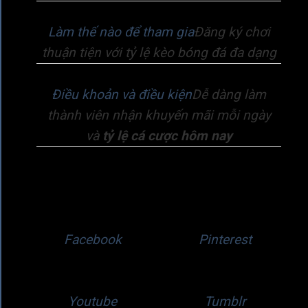
Làm thế nào để tham gia
Đăng ký chơi
thuận tiện với tỷ lệ kèo bóng đá đa dạng
Điều khoản và điều kiện
Dễ dàng làm
thành viên nhận khuyến mãi mỗi ngày
và
tỷ lệ cá cược hôm nay
Facebook
Pinterest
Youtube
Tumblr