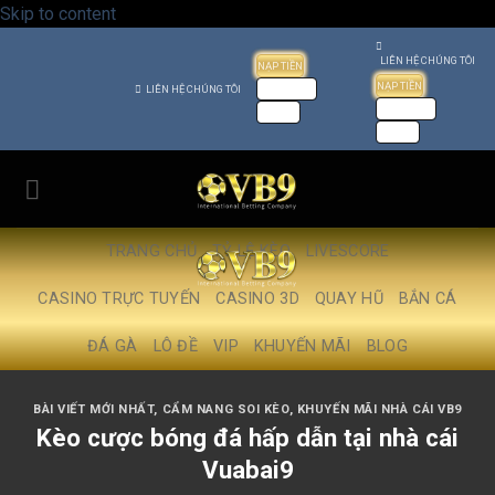
Skip to content
LIÊN HỆ CHÚNG TÔI
NẠP TIỀN
NẠP TIỀN
LIÊN HỆ CHÚNG TÔI
ĐĂNG NHẬP
ĐĂNG NHẬP
ĐĂNG KÝ
ĐĂNG KÝ
TRANG CHỦ
TỶ LỆ KÈO
LIVESCORE
CASINO TRỰC TUYẾN
CASINO 3D
QUAY HŨ
BẮN CÁ
ĐÁ GÀ
LÔ ĐỀ
VIP
KHUYẾN MÃI
BLOG
BÀI VIẾT MỚI NHẤT
,
CẨM NANG SOI KÈO
,
KHUYẾN MÃI NHÀ CÁI VB9
Kèo cược bóng đá hấp dẫn tại nhà cái
Vuabai9