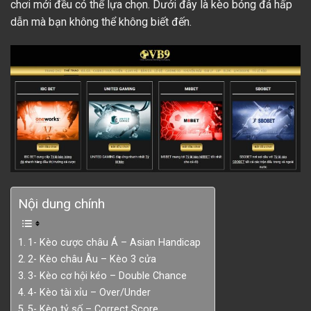
chơi mới đều có thể lựa chọn. Dưới đây là kèo bóng đá hấp
dẫn mà bạn không thể không biết đến.
Nội dung chính
1- Kèo cược châu Á – Asian Handicap
2- Kèo châu Âu – Kèo 3 cửa
3- Kèo cơ hội kéo – Double Chance
4- Kèo tài xỉu – Over/Under
5- Kèo tỷ số – Correct Score