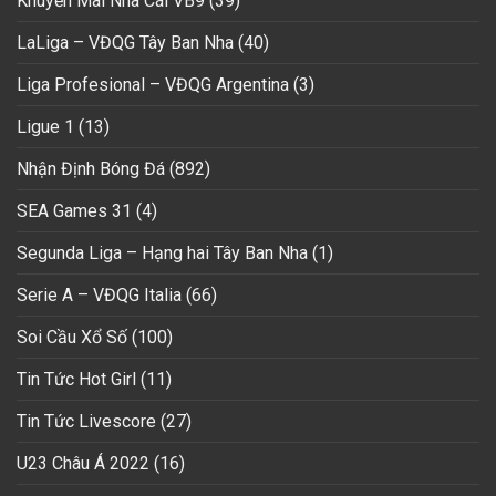
Khuyến Mãi Nhà Cái VB9
(39)
LaLiga – VĐQG Tây Ban Nha
(40)
Liga Profesional – VĐQG Argentina
(3)
Ligue 1
(13)
Nhận Định Bóng Đá
(892)
SEA Games 31
(4)
Segunda Liga – Hạng hai Tây Ban Nha
(1)
Serie A – VĐQG Italia
(66)
Soi Cầu Xổ Số
(100)
Tin Tức Hot Girl
(11)
Tin Tức Livescore
(27)
U23 Châu Á 2022
(16)