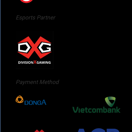
Esports Partner
Payment Method