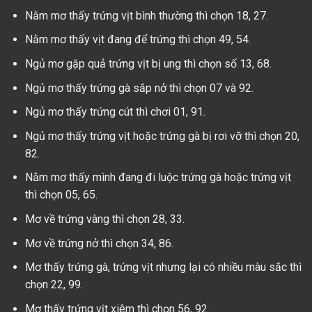
Nằm mơ thấy trứng vịt bình thường thì chọn 18, 27.
Nằm mơ thấy vịt đang để trứng thì chọn 49, 54.
Ngủ mơ gặp quả trứng vịt bị ung thì chọn số 13, 68.
Ngủ mơ thấy trứng gà sắp nở thì chọn 07 và 92.
Ngủ mơ thấy trứng cút thì chơi 01, 91.
Ngủ mơ thấy trứng vịt hoặc trứng gà bị rơi vỡ thì chọn 20,
82.
Nằm mơ thấy mình đang đi luộc trứng gà hoặc trứng vịt
thì chọn 05, 65.
Mơ về trứng vàng thì chọn 28, 33.
Mơ về trứng nở thì chọn 34, 86.
Mơ thấy trứng gà, trứng vịt nhưng lại có nhiều màu sắc thì
chọn 22, 99.
Mơ thấy trứng vịt xiêm thì chọn 56, 92.