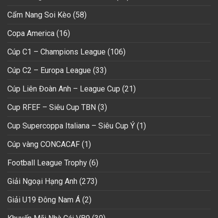
Cẩm Nang Soi Kèo
(58)
Copa America
(16)
Cúp C1 – Champions League
(106)
Cúp C2 – Europa League
(33)
Cúp Liên Đoàn Anh – League Cup
(21)
Cup RFEF – Siêu Cup TBN
(3)
Cup Supercoppa Italiana – Siêu Cup Ý
(1)
Cúp vàng CONCACAF
(1)
Football League Trophy
(6)
Giải Ngoại Hạng Anh
(273)
Giải U19 Đông Nam Á
(2)