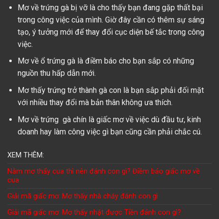
Mơ về trứng gà bị vỡ là cho thấy bạn đang gặp thất bại
trong công việc của mình. Giờ đây cần có thêm sự sáng
tạo, ý tưởng mới để thay đổi cục diện bế tắc trong công
việc.
Mơ về ổ trứng gà là điềm báo cho bạn sắp có những
nguồn thu hấp dẫn mới.
Mơ thấy trứng trở thành gà con là bạn sắp phải đối mặt
với nhiều thay đổi mà bản thân không ưa thích.
Mơ về trứng gà chín là giấc mơ về việc dù đầu tư, kinh
doanh hay làm công việc gì bạn cũng cần phải chắc cú.
XEM THÊM:
Nằm mơ thấy cua thì nên đánh con gì? Điềm báo giấc mơ về
cua
Giải mã giấc mơ: Mơ thấy nhà cháy đánh con gì
Giải mã giấc mơ: Mơ thấy nhặt được Tiền đánh con gì?