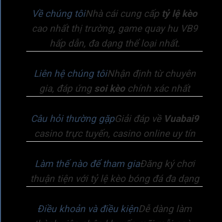
Về chúng tôi
Nhà cái cung cấp
tỷ lệ kèo
cao nhất thị trường
,
game quay hu VB9
hấp dẫn, đa dạng thể loại nhất.
Liên hệ chúng tôi
Nhận định từ chuyên
gia, đáp ứng
soi kèo
chính xác nhất
Câu hỏi thường gặp
Giải đáp về
Vuabai9
casino trực tuyến, casino online uy tín
Làm thế nào để tham gia
Đăng ký chơi
thuận tiện với tỷ lệ kèo bóng đá đa dạng
Điều khoản và điều kiện
Dễ dàng làm