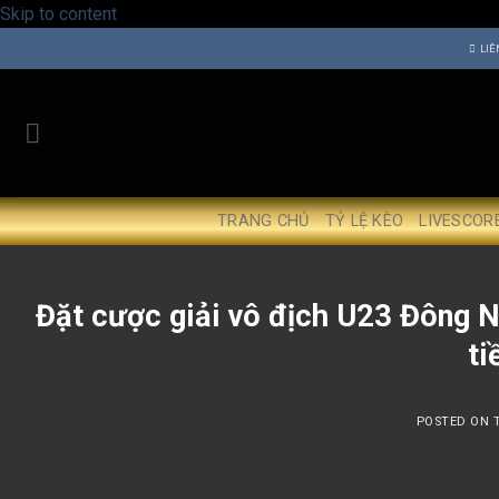
Skip to content
LIÊ
TRANG CHỦ
TỶ LỆ KÈO
LIVESCOR
Đặt cược giải vô địch U23 Đông 
ti
POSTED ON