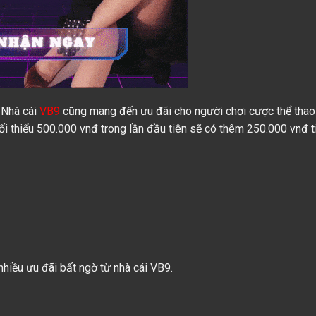
 Nhà cái
VB9
cũng mang đến ưu đãi cho người chơi cược thể thao
ối thiểu 500.000 vnđ trong lần đầu tiên sẽ có thêm 250.000 vnđ 
hiều ưu đãi bất ngờ từ nhà cái VB9.