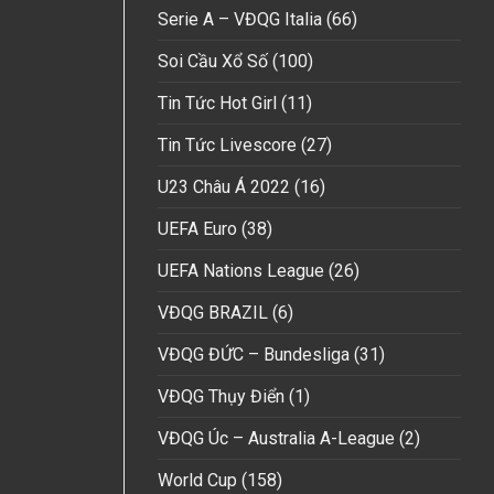
Serie A – VĐQG Italia
(66)
Soi Cầu Xổ Số
(100)
Tin Tức Hot Girl
(11)
Tin Tức Livescore
(27)
U23 Châu Á 2022
(16)
UEFA Euro
(38)
UEFA Nations League
(26)
VĐQG BRAZIL
(6)
VĐQG ĐỨC – Bundesliga
(31)
VĐQG Thụy Điển
(1)
VĐQG Úc – Australia A-League
(2)
World Cup
(158)