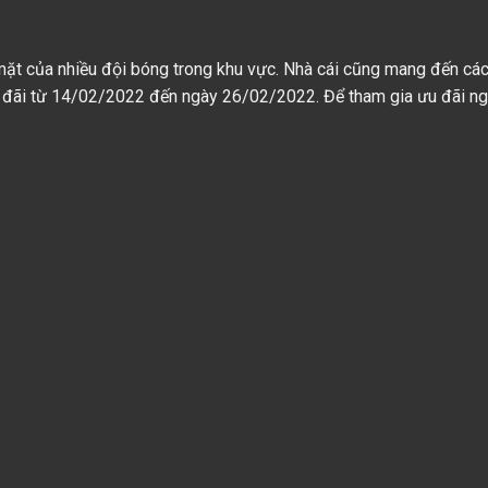
ặt của nhiều đội bóng trong khu vực. Nhà cái cũng mang đến các
u đãi từ 14/02/2022 đến ngày 26/02/2022. Để tham gia ưu đãi ng