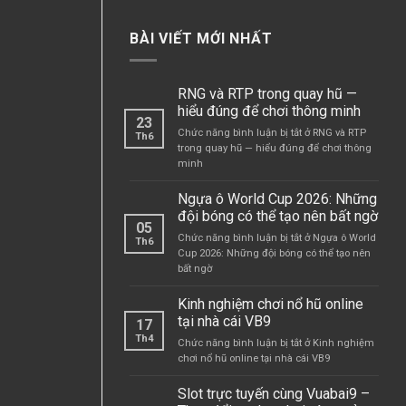
BÀI VIẾT MỚI NHẤT
RNG và RTP trong quay hũ —
hiểu đúng để chơi thông minh
23
Chức năng bình luận bị tắt
ở RNG và RTP
Th6
trong quay hũ — hiểu đúng để chơi thông
minh
Ngựa ô World Cup 2026: Những
đội bóng có thể tạo nên bất ngờ
05
Chức năng bình luận bị tắt
ở Ngựa ô World
Th6
Cup 2026: Những đội bóng có thể tạo nên
bất ngờ
Kinh nghiệm chơi nổ hũ online
tại nhà cái VB9
17
Th4
Chức năng bình luận bị tắt
ở Kinh nghiệm
chơi nổ hũ online tại nhà cái VB9
Slot trực tuyến cùng Vuabai9 –