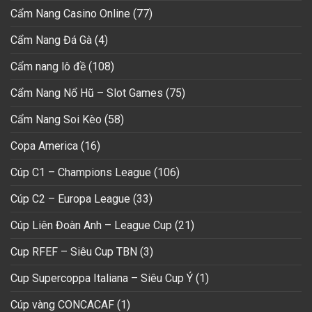
Cẩm Nang Casino Online
(77)
Cẩm Nang Đá Gà
(4)
Cẩm nang lô đề
(108)
Cẩm Nang Nổ Hũ – Slot Games
(75)
Cẩm Nang Soi Kèo
(58)
Copa America
(16)
Cúp C1 – Champions League
(106)
Cúp C2 – Europa League
(33)
Cúp Liên Đoàn Anh – League Cup
(21)
Cup RFEF – Siêu Cup TBN
(3)
Cup Supercoppa Italiana – Siêu Cup Ý
(1)
Cúp vàng CONCACAF
(1)