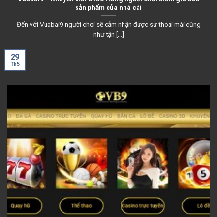
sản phẩm của nhà cái
Đến với Vuabai9 người chơi sẽ cảm nhận được sự thoải mái cũng
như tận [...]
29
Th5