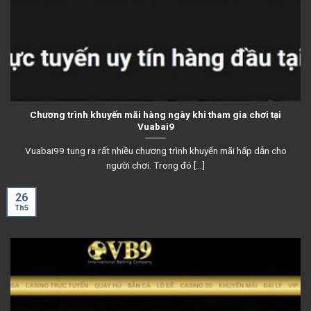
Chương trình khuyến mãi hàng ngày khi tham gia chơi tại
Vuabai9
Vuabai99 tung ra rất nhiều chương trình khuyến mãi hấp dẫn cho
người chơi. Trong đó [...]
26
Th5