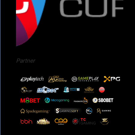
Partner