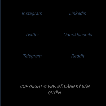
Instagram
Linkedin
Twitter
Odnoklassniki
Telegram
Reddit
COPYRIGHT © VB9. ĐÃ ĐĂNG KÝ BẢN
QUYỀN.