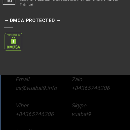
Th4
Thần bài
— DMCA PROTECTED —
Email
Zalo
cs@vuabai9.info
+84365746206
Viber
Skype
+84365746206
vuabai9