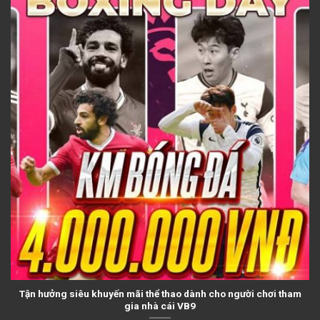
Tận hưởng siêu khuyến mãi thể thao dành cho người chơi tham
gia nhà cái VB9