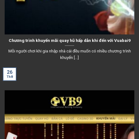
Chương trình khuyến mãi quay hũ hấp dẫn khi đến với Vuabai9
Mỗi người chơi khi gia nhập nhà cái đều muốn có nhiều chương trình
khuyến [...]
26
Th8