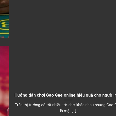
Hướng dẫn chơi Gao Gae online hiệu quả cho người 
Trên thị trường có rất nhiều trò chơi khác nhau nhưng Gao 
là một [...]